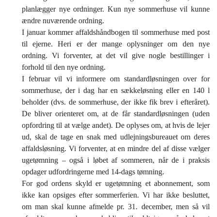
planlægger nye ordninger. Kun nye sommerhuse vil kunne
ændre nuværende ordning.
I januar kommer affaldshåndbogen til sommerhuse med post
til ejerne. Heri er der mange oplysninger om den nye
ordning. Vi forventer, at det vil give nogle bestillinger i
forhold til den nye ordning.
I februar vil vi informere om standardløsningen over for
sommerhuse, der i dag har en sækkeløsning eller en 140 l
beholder (dvs. de sommerhuse, der ikke fik brev i efteråret).
De bliver orienteret om, at de får standardløsningen (uden
opfordring til at vælge andet). De oplyses om, at hvis de lejer
ud, skal de tage en snak med udlejningsbureauet om deres
affaldsløsning. Vi forventer, at en mindre del af disse vælger
ugetømning – også i løbet af sommeren, når de i praksis
opdager udfordringerne med 14-dags tømning.
For god ordens skyld er ugetømning et abonnement, som
ikke kan opsiges efter sommerferien. Vi har ikke besluttet,
om man skal kunne afmelde pr. 31. december, men så vil