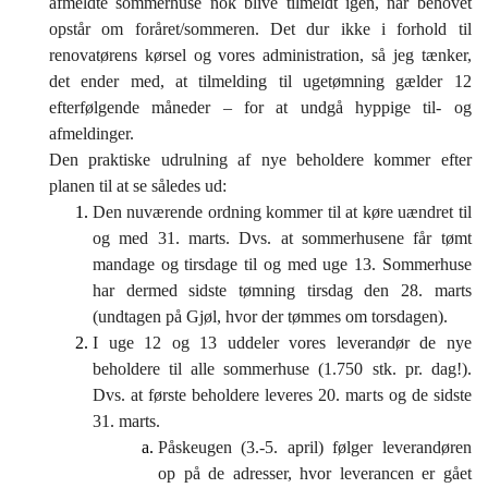
afmeldte sommerhuse nok blive tilmeldt igen, når behovet
opstår om foråret/sommeren. Det dur ikke i forhold til
renovatørens kørsel og vores administration, så jeg tænker,
det ender med, at tilmelding til ugetømning gælder 12
efterfølgende måneder – for at undgå hyppige til- og
afmeldinger.
Den praktiske udrulning af nye beholdere kommer efter
planen til at se således ud:
Den nuværende ordning kommer til at køre uændret til
og med 31. marts. Dvs. at sommerhusene får tømt
mandage og tirsdage til og med uge 13. Sommerhuse
har dermed sidste tømning tirsdag den 28. marts
(undtagen på Gjøl, hvor der tømmes om torsdagen).
I uge 12 og 13 uddeler vores leverandør de nye
beholdere til alle sommerhuse (1.750 stk. pr. dag!).
Dvs. at første beholdere leveres 20. marts og de sidste
31. marts.
Påskeugen (3.-5. april) følger leverandøren
op på de adresser, hvor leverancen er gået