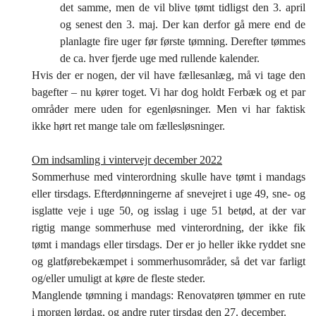
det samme, men de vil blive tømt tidligst den 3. april
og senest den 3. maj. Der kan derfor gå mere end de
planlagte fire uger før første tømning. Derefter tømmes
de ca. hver fjerde uge med rullende kalender.
Hvis der er nogen, der vil have fællesanlæg, må vi tage den
bagefter – nu kører toget. Vi har dog holdt Ferbæk og et par
områder mere uden for egenløsninger. Men vi har faktisk
ikke hørt ret mange tale om fællesløsninger.
Om indsamling i vintervejr december 2022
Sommerhuse med vinterordning skulle have tømt i mandags
eller tirsdags. Efterdønningerne af snevejret i uge 49, sne- og
isglatte veje i uge 50, og isslag i uge 51 betød, at der var
rigtig mange sommerhuse med vinterordning, der ikke fik
tømt i mandags eller tirsdags. Der er jo heller ikke ryddet sne
og glatførebekæmpet i sommerhusområder, så det var farligt
og/eller umuligt at køre de fleste steder.
Manglende tømning i mandags: Renovatøren tømmer en rute
i morgen lørdag, og andre ruter tirsdag den 27. december.