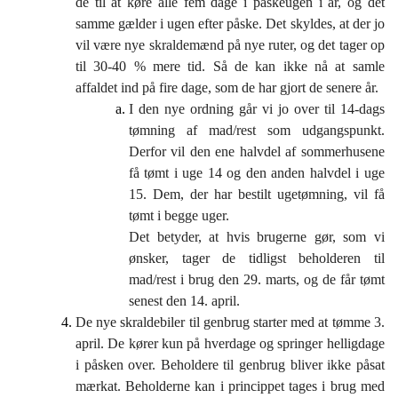
de til at køre alle fem dage i påskeugen i år, og det
samme gælder i ugen efter påske. Det skyldes, at der jo
vil være nye skraldemænd på nye ruter, og det tager op
til 30-40 % mere tid. Så de kan ikke nå at samle
affaldet ind på fire dage, som de har gjort de senere år.
I den nye ordning går vi jo over til 14-dags
tømning af mad/rest som udgangspunkt.
Derfor vil den ene halvdel af sommerhusene
få tømt i uge 14 og den anden halvdel i uge
15. Dem, der har bestilt ugetømning, vil få
tømt i begge uger.
Det betyder, at hvis brugerne gør, som vi
ønsker, tager de tidligst beholderen til
mad/rest i brug den 29. marts, og de får tømt
senest den 14. april.
De nye skraldebiler til genbrug starter med at tømme 3.
april. De kører kun på hverdage og springer helligdage
i påsken over. Beholdere til genbrug bliver ikke påsat
mærkat. Beholderne kan i princippet tages i brug med