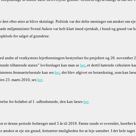
året efter atter at blive skrinlagt. Politisk var der delte meninger om ønsket om eje
Afdøde miljøminister Svend Auken var helt klart imod ejerskab, i bund og grund var 
pklods for salget af grundene.
 andre af vestkystens lejerforeningers bestyrelser for projektet og 26. november 
runde tilhørende staten” lovforslaget kan man se
her
, et dertil hørende cirkulære k
sterens fremsættelsestale kan ses
her
, der blev afgivet en betænkning, som kan læs
den 23. marts 2010, ses
her
.
gørelse for forløbet af 1. udbudsrunde, den kan læses
her
.
 er denne periode forlænget med 5 år til 2019. Første runde er overstået, herefter 
 ønsker at eje sin grund, fortsætter muligheden for at leje uændret. I det hele taget e