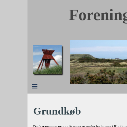
Forenin
Grundkøb
Det har gennem mange år været et ønske fra lejerne i Blokhus