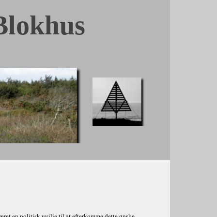
Blokhus
et en politisk uvilje til at efterkomme dette ønske.