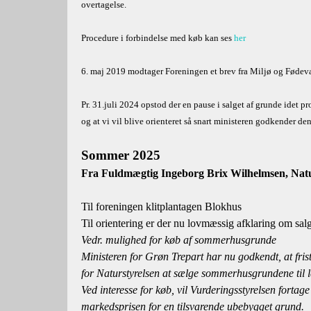
overtagelse.
Procedure i forbindelse med køb kan ses
her
6. maj 2019 modtager Foreningen et brev fra Miljø og Fødeva
Pr. 31.juli 2024 opstod der en pause i salget af grunde idet pr
og at vi vil blive orienteret så snart ministeren godkender de
Sommer 2025
Fra Fuldmægtig Ingeborg Brix Wilhelmsen, Natu
Til foreningen klitplantagen Blokhus
Til orientering er der nu lovmæssig afklaring om sa
Vedr. mulighed for køb af sommerhusgrunde
Ministeren for Grøn Trepart har nu godkendt, at fris
for Naturstyrelsen at sælge sommerhusgrundene til le
Ved interesse for køb, vil Vurderingsstyrelsen fortag
markedsprisen for en tilsvarende ubebygget grund.