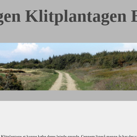
gen Klitplantagen 
 Klitplantage at kunne købe deres lejede grunde. Gennem ligeså mange år har der vær