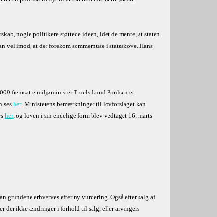
rskab, nogle politikere støttede ideen, idet de mente, at staten
han vel imod, at der forekom sommerhuse i statsskove. Hans
2009 fremsatte miljøminister Troels Lund Poulsen et
an ses
her
. Ministerens bemærkninger til lovforslaget kan
es
her
, og loven i sin endelige form blev vedtaget 16. marts
kan grundene erhverves efter ny vurdering. Også efter salg af
r der ikke ændringer i forhold til salg, eller arvingers