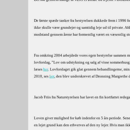
De første spæde tanker fra bestyrelsen dukkede frem i 1996 for 
ikke skulle være grundejer og samtidig leje ud til private. 
modstand gennem årene har formentlig været en væsentlig sto
Fra omkring 2004 arbejdede vores egen bestyrelse sammen med
lovforslag, ”Lov om udstykning og salg af visse sommerhusg
læses
her
. Lovforslaget gik glat gennem behandlingerne, mini
2010, ses
her
, den blev underskrevet af Dronning Margrethe 
Jacob Friis fra Naturstyrelsen har lavet en fin kortfattet rede
Loven giver mulighed for køb indenfor en 5 års periode. Senest
en lejet grund kan den erhverves af den ny lejer. Hvis man ikke