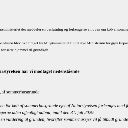
reministeriet der meddeler en beslutning og forlængelse af loven om køb af sommer
oceduren blev overdraget fra Miljøministeriet til det nye Ministeriun for grøn trepart
n fortsatte hjemmel til grundkøb.
rstyrelsen har vi modtaget nedenstående
lg af sommerhusgrunde.
ten for køb af sommerhusgrunde ejet af Naturstyrelsen forlænges med fem
jerne uden offentligt udbud, indtil den 31. juli 2029.
e en vurdering af grunden, hvorefter sommerhusejer vil få tilbudt grunde